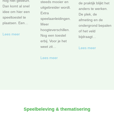
nog niet gebeurt.
steeds mooier en
de praktijk blijkt het
Dan komt al snel
uitgebreider wordt.
anders te werken.
idee om hier een
Extra
De plek, de
speeltoestel te
speelaanleidingen.
afmeting en de
plaatsen. Een…
Meer
ondergrond bepalen
hoogteverschillen.
of het veld
Lees meer
Nog een toestel
bijdraagt…
erbij. Voor je het
weet zit…
Lees meer
Lees meer
Speelbeleving & thematisering