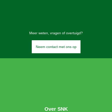
Meer weten, vragen of overtuigd?
Neem contact met ons op
F
L
a
i
c
n
Over SNK
e
k