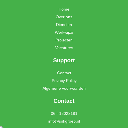
b
e
Home
o
d
o
i
Over ons
k
n
Diensten
Werkwijze
Projecten
Vacatures
Support
Contact
Privacy Policy
Algemene voorwaarden
Contact
06 - 13022191
info@snkgroep.nl