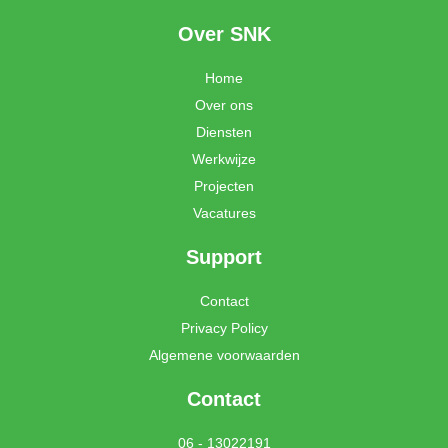
a
i
c
n
Over SNK
e
k
b
e
Home
o
d
o
i
Over ons
k
n
Diensten
Werkwijze
Projecten
Vacatures
Support
Contact
Privacy Policy
Algemene voorwaarden
Contact
06 - 13022191