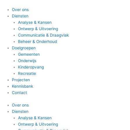
Ga
naar
Over ons
de
Diensten
inhoud
Analyse & Kansen
Ontwerp & Uitvoering
Communicatie & Draagvlak
Beheer & Onderhoud
Doelgroepen
Gemeenten
Onderwijs
Kinderopvang
Recreatie
Projecten
Kennisbank
Contact
Over ons
Diensten
Analyse & Kansen
Ontwerp & Uitvoering