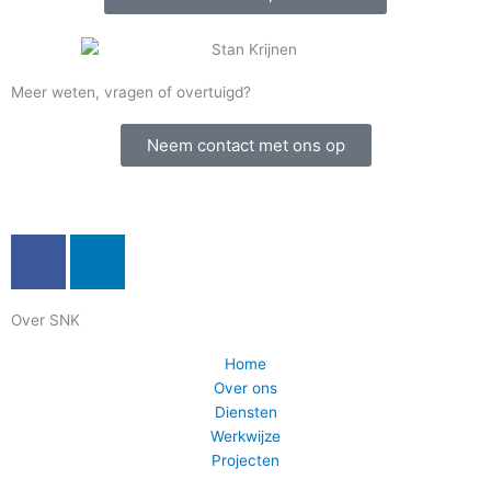
Meer weten, vragen of overtuigd?
Neem contact met ons op
F
L
a
i
c
n
Over SNK
e
k
b
e
Home
o
d
Over ons
o
i
Diensten
k
n
Werkwijze
Projecten