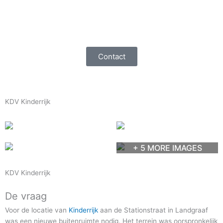
Ga
naar
de
inhoud
Contact
KDV Kinderrijk
+ 5 MORE IMAGES
KDV Kinderrijk
De vraag
Voor de locatie van
Kinderrijk
aan de Stationstraat in Landgraaf
was een nieuwe buitenruimte nodig. Het terrein was oorspronkelijk