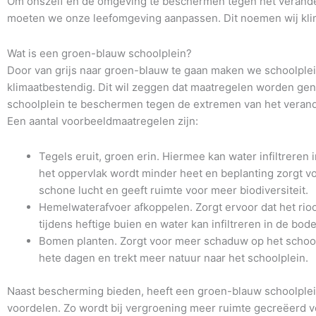
Om onszelf en de omgeving te beschermen tegen het verand
moeten we onze leefomgeving aanpassen. Dit noemen wij klim
Wat is een groen-blauw schoolplein?
Door van grijs naar groen-blauw te gaan maken we schoolple
klimaatbestendig. Dit wil zeggen dat maatregelen worden g
schoolplein te beschermen tegen de extremen van het verand
Een aantal voorbeeldmaatregelen zijn:
Tegels eruit, groen erin. Hiermee kan water infiltreren
het oppervlak wordt minder heet en beplanting zorgt v
schone lucht en geeft ruimte voor meer biodiversiteit.
Hemelwaterafvoer afkoppelen. Zorgt ervoor dat het rioo
tijdens heftige buien en water kan infiltreren in de bod
Bomen planten. Zorgt voor meer schaduw op het school
hete dagen en trekt meer natuur naar het schoolplein.
Naast bescherming bieden, heeft een groen-blauw schoolple
voordelen. Zo wordt bij vergroening meer ruimte gecreëerd v