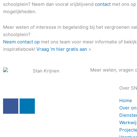
schoolplein? Neem dan vooral vrijblijvend
contact
met ons op
mogelijkheden.
Meer weten of interesse in begeleiding bij het vergroenen van
schoolplein?
Neem contact op
met ons team voor meer informatie of bekijk
inspiratieboek!
Vraag ‘m hier gratis aan
>
Meer weten, vragen o
Over S
F
L
Home
a
i
Over on
Dienste
c
n
Werkwij
e
k
Project
b
e