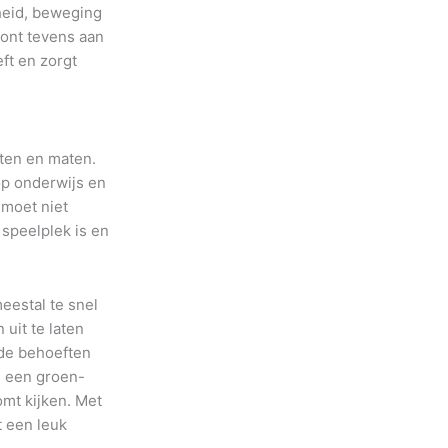
heid, beweging
oont tevens aan
eft en zorgt
rten en maten.
op onderwijs en
 moet niet
speelplek is en
eestal te snel
uit te laten
 de behoeften
n een groen-
omt kijken. Met
st een leuk