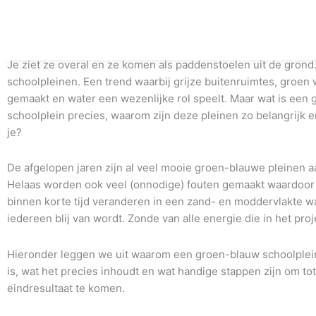
Hittestress: wat is het en hoe kunnen we ons hiertegen beschermen?
Ga
naar
Wat is een groen-blauw schoolplein?
de
inhoud
Je ziet ze overal en ze komen als paddenstoelen uit de gron
schoolpleinen. Een trend waarbij grijze buitenruimtes, groen
gemaakt en water een wezenlijke rol speelt. Maar wat is een
schoolplein precies, waarom zijn deze pleinen zo belangrijk 
je?
De afgelopen jaren zijn al veel mooie groen-blauwe pleinen 
Helaas worden ook veel (onnodige) fouten gemaakt waardoor
binnen korte tijd veranderen in een zand- en moddervlakte wa
iedereen blij van wordt. Zonde van alle energie die in het proj
Hieronder leggen we uit waarom een groen-blauw schoolplein
is, wat het precies inhoudt en wat handige stappen zijn om to
eindresultaat te komen.