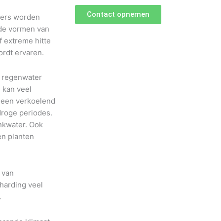
Contact opnemen
mers worden
nde vormen van
f extreme hitte
ordt ervaren.
l regenwater
 kan veel
 een verkoelend
droge periodes.
nkwater. Ook
en planten
 van
harding veel
.