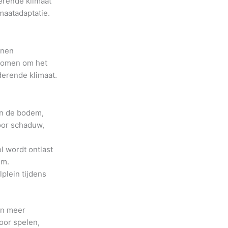
erende klimaat
aatadaptatie.
inen
enomen om het
erende klimaat.
 in de bodem,
oor schaduw,
l wordt ontlast
em.
plein tijdens
in meer
oor spelen,