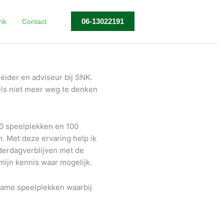
Zo creëer je een inclusieve speeltuin
06-13022191
nk
Contact
leider en adviseur bij SNK.
dels niet meer weg te denken
00 speelplekken en 100
. Met deze ervaring help ik
derdagverblijven met de
mijn kennis waar mogelijk.
ame speelplekken waarbij