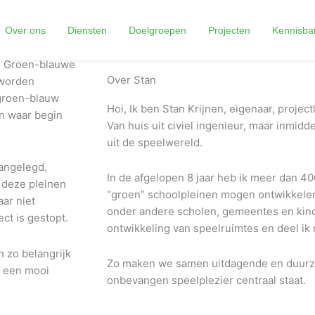
Over ons
Diensten
Doelgroepen
Projecten
Kennisba
d. Groen-blauwe
Over Stan
 worden
 groen-blauw
Hoi, Ik ben Stan Krijnen, eigenaar, project
en waar begin
Van huis uit civiel ingenieur, maar inmid
uit de speelwereld.
aangelegd.
In de afgelopen 8 jaar heb ik meer dan 4
 deze pleinen
“groen” schoolpleinen mogen ontwikkelen
ar niet
onder andere scholen, gemeentes en kin
ect is gestopt.
ontwikkeling van speelruimtes en deel ik 
 zo belangrijk
Zo maken we samen uitdagende en duurz
t een mooi
onbevangen speelplezier centraal staat.